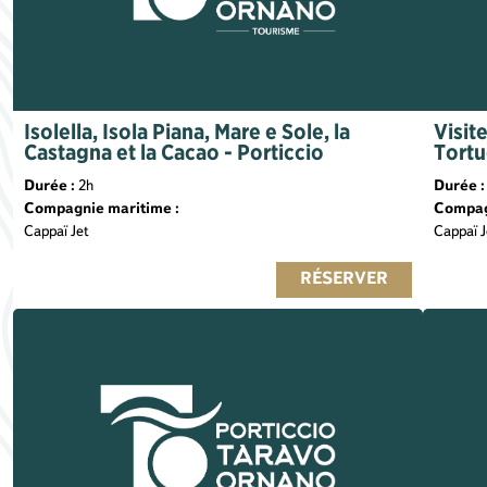
Isolella, Isola Piana, Mare e Sole, la
Visit
Castagna et la Cacao - Porticcio
Tortu
Durée :
2h
Durée :
Compagnie maritime :
Compag
Cappaï Jet
Cappaï J
RÉSERVER