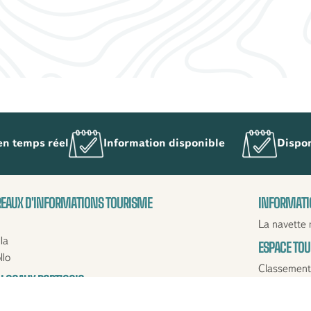
en temps réel
Information disponible
Dispon
EAUX D'INFORMATIONS TOURISME
INFORMATI
La navette 
la
ESPACE TO
llo
Classement
 LOCAUX PORTICCIO
Marché esti
Espace Prof