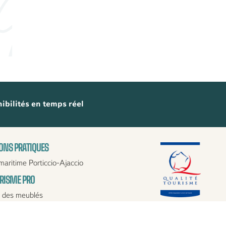
ibilités en temps réel
ONS PRATIQUES
maritime Porticcio-Ajaccio
URISME PRO
 des meublés
val
essionnels