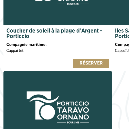
Coucher de soleil à la plage d’Argent -
Iles 
Porticcio
Porti
Compagnie maritime :
Compag
Cappaï Jet
Cappaï J
RÉSERVER