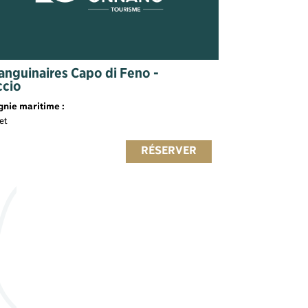
Sanguinaires Capo di Feno -
ccio
nie maritime :
et
RÉSERVER