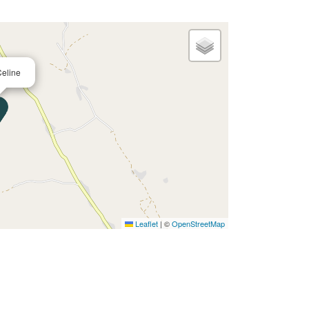
Celine
Leaflet
|
©
OpenStreetMap