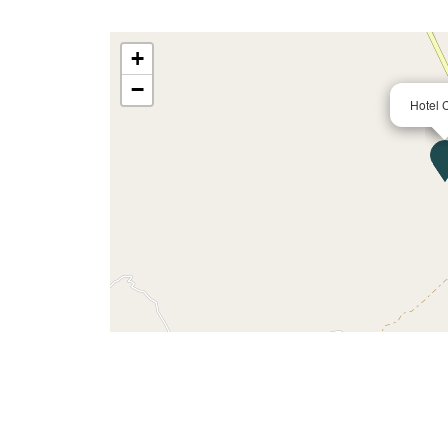
+
−
Hotel 