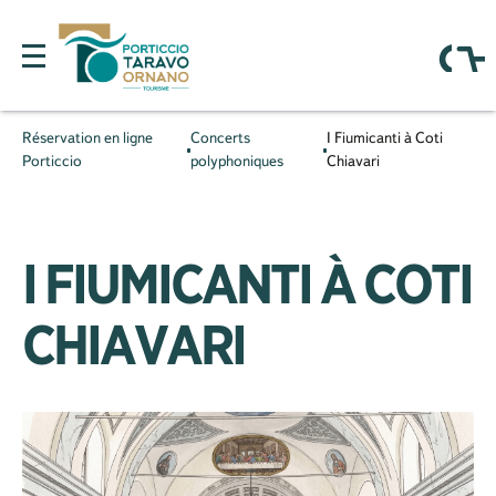
Réservation en ligne
Concerts
I Fiumicanti à Coti
Porticcio
polyphoniques
Chiavari
I FIUMICANTI À COTI
CHIAVARI