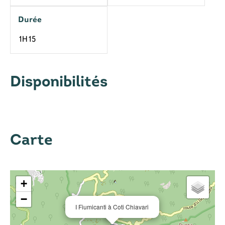
Durée
1H15
Disponibilités
Carte
+
−
I Fiumicanti à Coti Chiavari