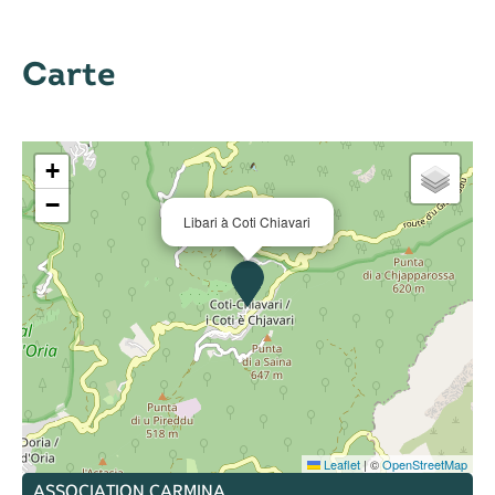
Carte
+
−
Libari à Coti Chiavari
Leaflet
|
©
OpenStreetMap
ASSOCIATION CARMINA