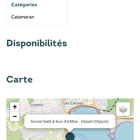
Catégories
Catamaran
Disponibilités
Carte
+
−
Sunset festif & feux d'artifice - Départ d'Ajaccio